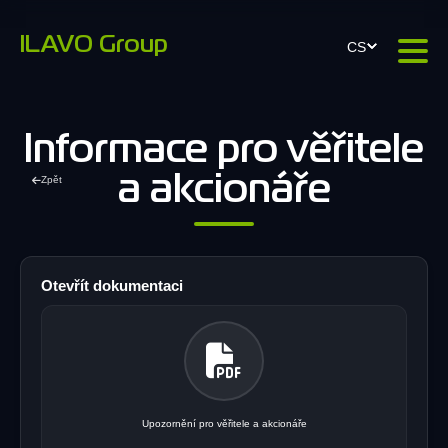
ILAVO Group
CS
Informace pro věřitele
Zpět
a akcionáře
Otevřít dokumentaci
Upozornění pro věřitele a akcionáře